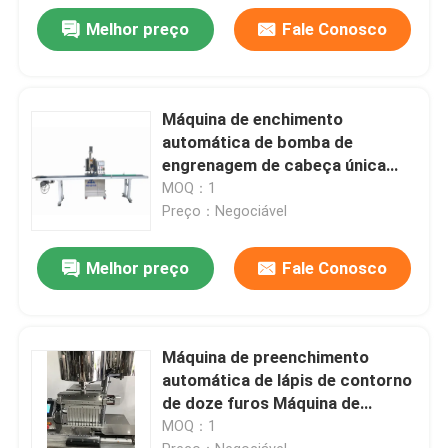
Melhor preço
Fale Conosco
Máquina de enchimento
automática de bomba de
engrenagem de cabeça única
com correia transportadora de
MOQ：1
3000x200 mm
Preço：Negociável
Melhor preço
Fale Conosco
Máquina de preenchimento
automática de lápis de contorno
de doze furos Máquina de
preenchimento de caneta de
MOQ：1