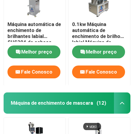
Máquina automática de
0.1kw Máquina
enchimento de
automática de
brilhantes labial
enchimento de brilho
SUS304 de cabeça
labial Máquina de
única vertical
enchimento de
Melhor preço
Melhor preço
mascara de disco
rotativo
Fale Conosco
Fale Conosco
Máquina de enchimento de mascara
(12)