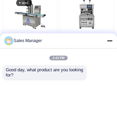
Máquina de enchimento
Máquina de
de creme cosmético
preenchimento de
Sales Manager
automático completo
frascos de creme de
para shampoo loção de
cores duplas com
creme facial
motor AC
2:43 PM
Melhor preço
Melhor preço
Good day, what product are you looking 
for?
Fale Conosco
Fale Conosco
Veja mais
Casa
Mapa do Site
Fale Conosco
Desktop Site