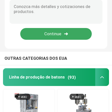
Máquina de etiquetas cosmética
Molde de batom personalizado
molde do silicone do batom
OUTRAS CATEGORIAS DOS EUA
Linha de produção automática personalizada
Máquina de enchimento multicolor
Linha de produção de batons
(93)
Máquina de enchimento aquecida