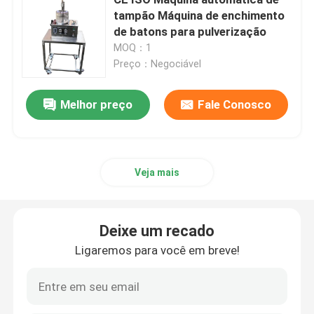
tampão Máquina de enchimento
de batons para pulverização
Máquina de fabricação de pó cosmético
MOQ：1
Preço：Negociável
Máquina de enchimento de creme cosmético
Melhor preço
Fale Conosco
Máquina de preenchimento de lápis de sobrancelha
Máquina de preenchimento de maquiagem
Veja mais
Máquina de preenchimento de gelo de almofada de ar
Deixe um recado
Ligaremos para você em breve!
Máquina de enchimento de bombas de engrenagem
Máquina tampando automática