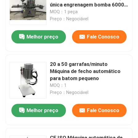
única engrenagem bomba 6000
garrafas por hora
MOQ：1 peça
Quem Somos
Preço：Negociável
Melhor preço
Fale Conosco
Fábrica
Controle de Qualidade
20 a 50 garrafas/minuto
Máquina de fecho automático
Pedir um orçamento
para batom pequeno
MOQ：1
Preço：Negociável
Linha de produção de batons
Melhor preço
Fale Conosco
Máquina de enchimento automática do brilho do bord
Máquina de enchimento de mascara
CE ISO Máquina automática de