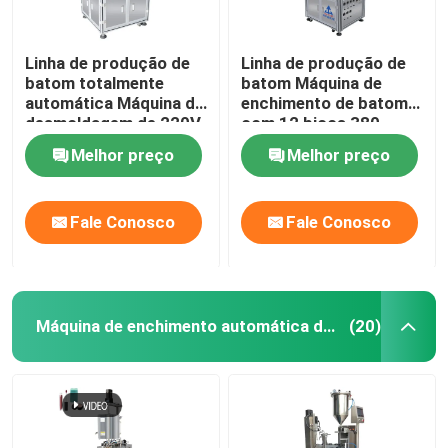
Linha de produção de
Linha de produção de
batom totalmente
batom Máquina de
automática Máquina de
enchimento de batom
desmoldagem de 220V
com 12 bicos 380
380V
((220) V / 50HZ
Melhor preço
Melhor preço
Fale Conosco
Fale Conosco
Máquina de enchimento automática do brilho do bordo
(20)