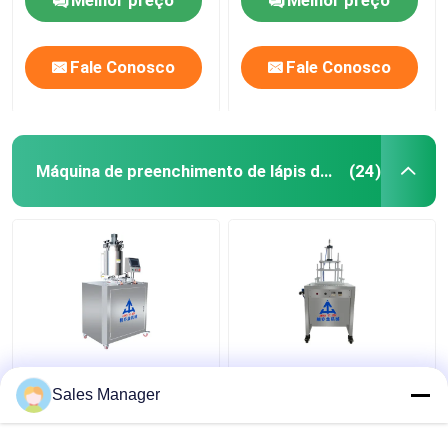
Fale Conosco
Fale Conosco
Máquina de preenchimento de lápis de sobrancelha
(24)
18 buracos Máquina de
220V 50Hz Máquina de
enchimento de lápis de
preenchimento de lápis
Sales Manager
sobrancelha Operação
de sobrancelha
simples ISO
desmoldamento