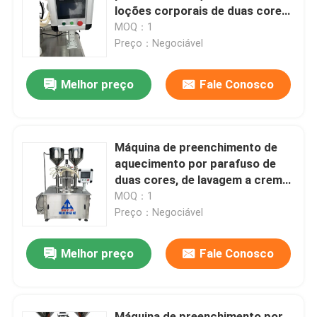
loções corporais de duas cores,
de grande capacidade
MOQ：1
Quem Somos
Preço：Negociável
Melhor preço
Fale Conosco
Fábrica
Controle de Qualidade
Máquina de preenchimento de
aquecimento por parafuso de
Pedir um orçamento
duas cores, de lavagem a creme,
com capacidade grande
MOQ：1
Preço：Negociável
Linha de produção de batons
Melhor preço
Fale Conosco
Máquina de enchimento automática do brilho do bord
Máquina de enchimento de mascara
Máquina de preenchimento por