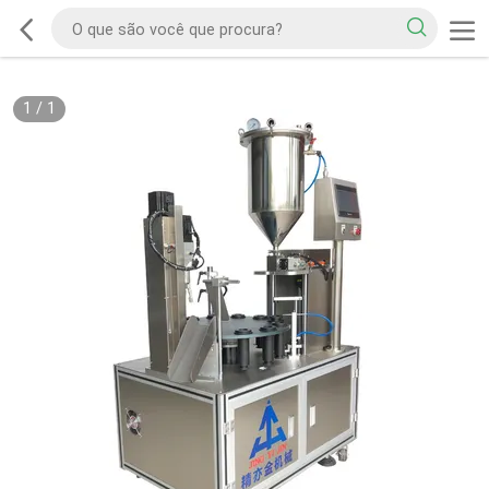
1
/
1