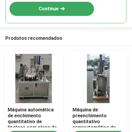
Continue
Produtos recomendados
Casa
Máquina automática
Máquina de
Produtos
de enchimento
preenchimento
quantitativo de
quantitativo
lipgloss com placa de
semiautomática de
Vídeos