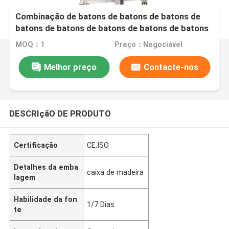
Combinação de batons de batons de batons de
batons de batons de batons de batons de batons
de batons de batons de batons de batons de
MOQ：1
Preço：Negociável
batons de batons de batons de batons de batons
de batons de batons de batons de batons de
Melhor preço
Contacte-nos
batons de batons de batons
DESCRIçãO DE PRODUTO
Certificação
CE,ISO
Detalhes da emba
caixa de madeira
lagem
Habilidade da fon
1/7 Dias
te