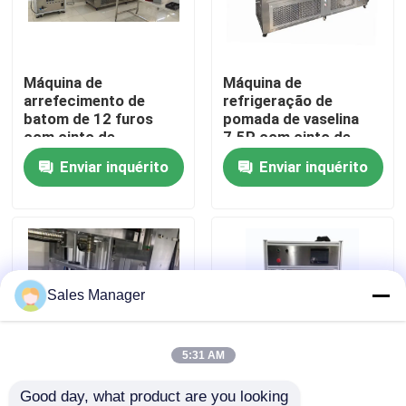
Quem Somos
Máquina de
Máquina de
arrefecimento de
refrigeração de
Fábrica
batom de 12 furos
pomada de vaselina
com cinto de
7.5P com cinto de
conversão de 3
conversão de 3
Enviar inquérito
Enviar inquérito
Controle de Qualidade
metros
metros
Pedir um orçamento
Linha de produção de batons
Sales Manager
Máquina de enchimento automática do brilho do bord
5:31 AM
Máquina de enchimento de mascara
Good day, what product are you looking 
Máquina automática
Máquina automática