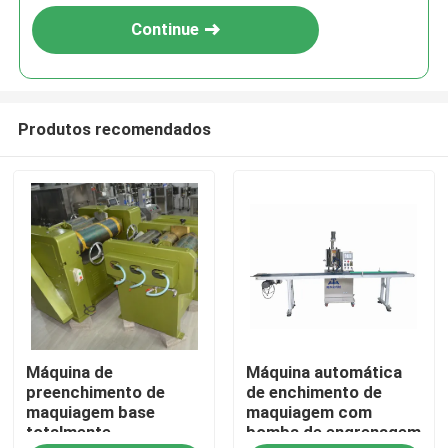
Continue
Produtos recomendados
Casa
Máquina de
Máquina automática
Produtos
preenchimento de
de enchimento de
maquiagem base
maquiagem com
totalmente
bomba de engrenagem
Vídeos