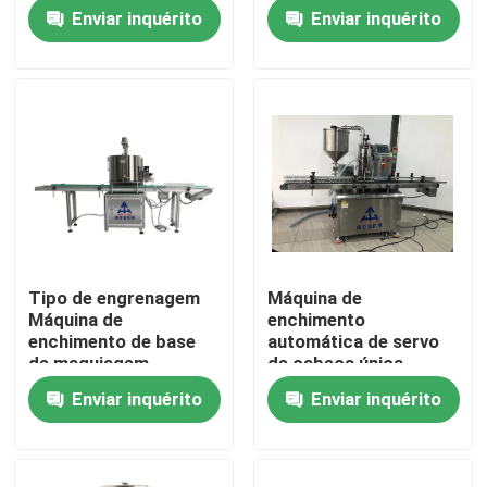
automática
SUS304
Enviar inquérito
Enviar inquérito
Laboratório S200
Máquina de moagem
Quem Somos
de três rolos
Fábrica
Controle de Qualidade
Pedir um orçamento
Tipo de engrenagem
Máquina de
Máquina de
enchimento
Linha de produção de batons
enchimento de base
automática de servo
de maquiagem
de cabeça única
quantitativa 380V
engrenagem bomba
Enviar inquérito
Enviar inquérito
Máquina de enchimento automática do brilho do bord
50HZ
6000 garrafas por
hora
Máquina de enchimento de mascara