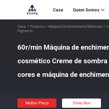
Casa
Quem Somos
Casa
/
Produtos
/
Máquina De Enchimento Multicolor
/
6
Pigmento
60r/min Máquina de enchime
cosmético Creme de sombra d
cores e máquina de enchimen
Melhor Preço
Envie-Nos