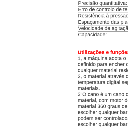
Precisão quantitativa:
Erro de controlo de t
Resistência à pressão
Espaçamento das pla
Velocidade de agitaçã
Capacidade:
Utilizações e funçõe
1, a máquina adota o
definido para encher 
qualquer material resi
2, o material através
temperatura digital s
materiais.
3"O cano é um cano d
material, com motor d
material 360 graus d
escolher qualquer bar
podem ser controlado
escolher qualquer barr