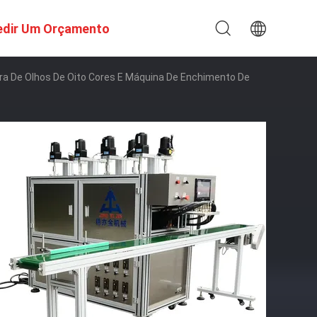
edir Um Orçamento
 De Olhos De Oito Cores E Máquina De Enchimento De