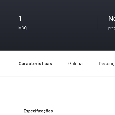
1
N
MOQ
pre
Características
Galeria
Descriç
Especificações