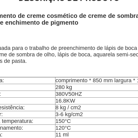
mento de creme cosmético de creme de sombra 
de enchimento de pigmento
ada para o trabalho de preenchimento de lápis de boca
reme de sombra de olho, lápis de boca, aquarela semi-sec
s de pasta.
a:
comprimento * 850 mm largura * 
280 kg
:
380V50HZ
16.8KW
sistência:
8 kg / cm2
r:
3-6 kg/cm2
 temperatura:
150°C
onamento:
120°C
:
11 ml