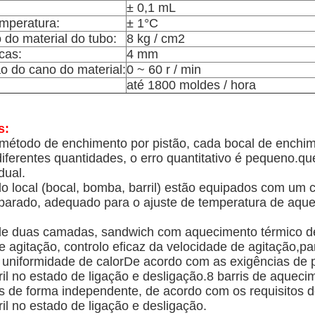
± 0,1 mL
emperatura:
± 1°C
 do material do tubo:
8 kg / cm2
cas:
4 mm
o do cano do material:
0 ~ 60 r / min
até 1800 moldes / hora
s:
 método de enchimento por pistão, cada bocal de enchi
diferentes quantidades, o erro quantitativo é pequeno.q
dual.
 do local (bocal, bomba, barril) estão equipados com um 
eparado, adequado para o ajuste de temperatura de aque
e duas camadas, sandwich com aquecimento térmico de
e agitação, controlo eficaz da velocidade de agitação,p
e uniformidade de calorDe acordo com as exigências de
ril no estado de ligação e desligação.8 barris de aque
s de forma independente, de acordo com os requisitos 
il no estado de ligação e desligação.